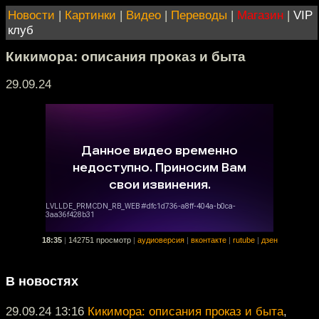
Новости
|
Картинки
|
Видео
|
Переводы
|
Магазин
|
VIP
клуб
Кикимора: описания проказ и быта
29.09.24
18:35
|
142751 просмотр
|
аудиоверсия
|
вконтакте
|
rutube
|
дзен
В новостях
29.09.24 13:16
Кикимора: описания проказ и быта
,