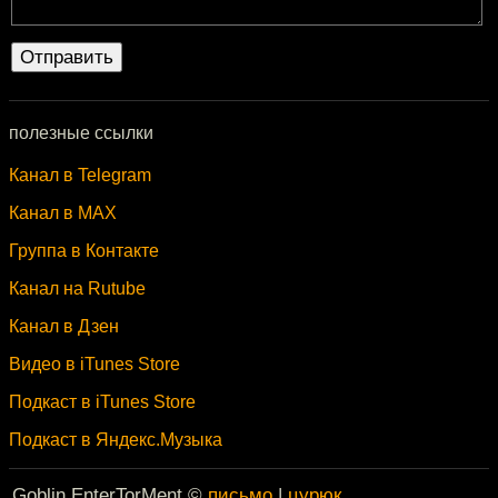
полезные ссылки
Канал в Telegram
Канал в MAX
Группа в Контакте
Канал на Rutube
Канал в Дзен
Видео в iTunes Store
Подкаст в iTunes Store
Подкаст в Яндекс.Музыка
Goblin EnterTorMent ©
письмо
|
цурюк