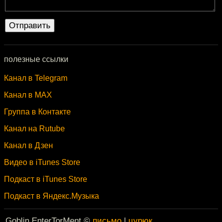
полезные ссылки
Канал в Telegram
Канал в MAX
Группа в Контакте
Канал на Rutube
Канал в Дзен
Видео в iTunes Store
Подкаст в iTunes Store
Подкаст в Яндекс.Музыка
Goblin EnterTorMent ©
письмо
|
цурюк