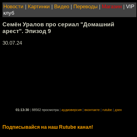
Новости
|
Картинки
|
Видео
|
Переводы
|
Магазин
|
VIP
клуб
Семён Уралов про сериал "Домашний
арест". Эпизод 9
30.07.24
01:13:30
|
88562 просмотра
|
аудиоверсия
|
вконтакте
|
rutube
|
дзен
Подписывайся на наш Rutube канал!