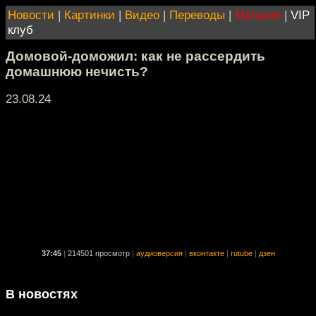
Новости
|
Картинки
|
Видео
|
Переводы
|
Магазин
|
VIP
клуб
Домовой-доможил: как не рассердить
домашнюю нечисть?
23.08.24
37:45
|
214501 просмотр
|
аудиоверсия
|
вконтакте
|
rutube
|
дзен
В новостях