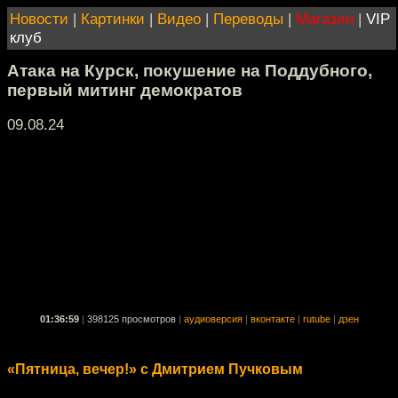
Новости
|
Картинки
|
Видео
|
Переводы
|
Магазин
|
VIP
клуб
Атака на Курск, покушение на Поддубного,
первый митинг демократов
09.08.24
01:36:59
|
398125 просмотров
|
аудиоверсия
|
вконтакте
|
rutube
|
дзен
«Пятница, вечер!» с Дмитрием Пучковым