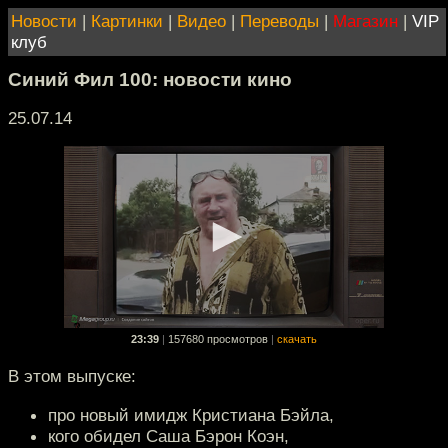
Новости
|
Картинки
|
Видео
|
Переводы
|
Магазин
|
VIP
клуб
Синий Фил 100: новости кино
25.07.14
23:39
|
157680 просмотров
|
скачать
В этом выпуске:
про новый имидж Кристиана Бэйла,
кого обидел Саша Бэрон Коэн,