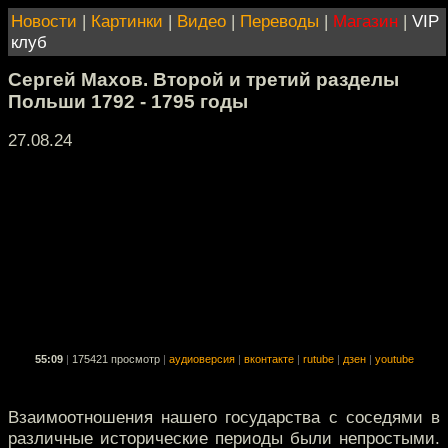
Новости
|
Картинки
|
Видео
|
Переводы
|
Магазин
|
VIP
клуб
Сергей Махов. Второй и третий разделы
Польши 1792 - 1795 годы
27.08.24
55:09
|
175421 просмотр
|
аудиоверсия
|
вконтакте
|
rutube
|
дзен
|
youtube
Взаимоотношения нашего государства с соседями в
различные исторические периоды были непростыми.