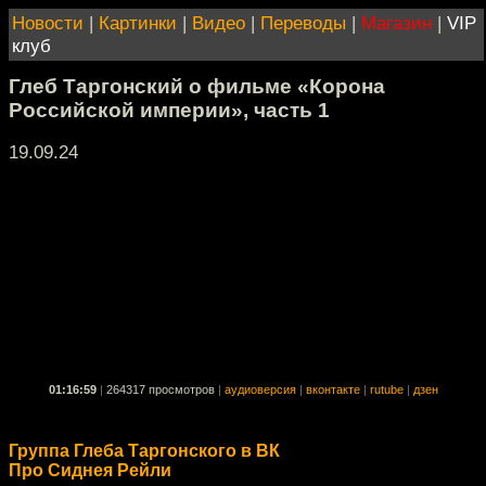
Новости
|
Картинки
|
Видео
|
Переводы
|
Магазин
|
VIP
клуб
Глеб Таргонский о фильме «Корона
Российской империи», часть 1
19.09.24
01:16:59
|
264317 просмотров
|
аудиоверсия
|
вконтакте
|
rutube
|
дзен
Группа Глеба Таргонского в ВК
Про Сиднея Рейли