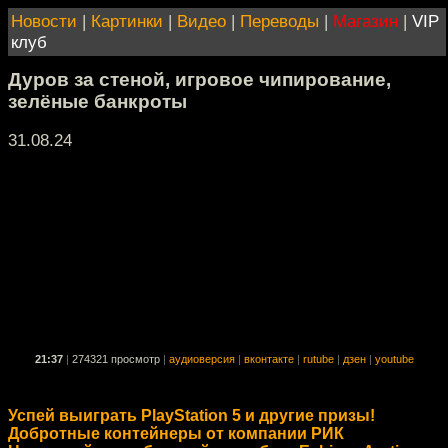
Новости
|
Картинки
|
Видео
|
Переводы
|
Магазин
|
VIP
клуб
Дуров за стеной, игровое чипирование,
зелёные банкроты
31.08.24
21:37
|
274321 просмотр
|
аудиоверсия
|
вконтакте
|
rutube
|
дзен
|
youtube
Успей выиграть PlayStation 5 и другие призы!
Добротные контейнеры от компании РИК