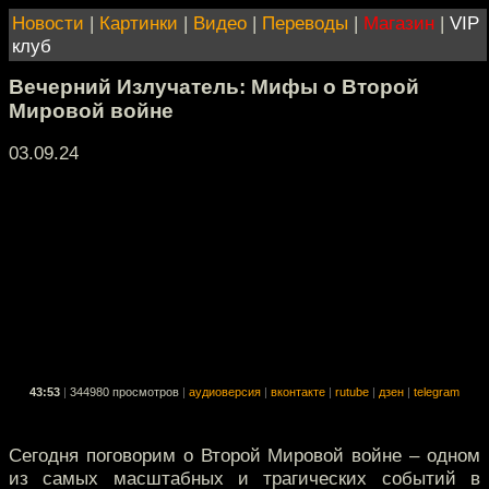
Новости
|
Картинки
|
Видео
|
Переводы
|
Магазин
|
VIP
клуб
Вечерний Излучатель: Мифы о Второй
Мировой войне
03.09.24
43:53
|
344980 просмотров
|
аудиоверсия
|
вконтакте
|
rutube
|
дзен
|
telegram
Сегодня поговорим о Второй Мировой войне – одном
из самых масштабных и трагических событий в