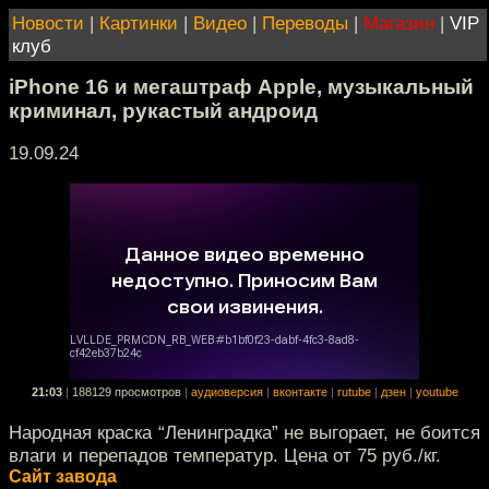
Новости
|
Картинки
|
Видео
|
Переводы
|
Магазин
|
VIP
клуб
iPhone 16 и мегаштраф Apple, музыкальный
криминал, рукастый андроид
19.09.24
21:03
|
188129 просмотров
|
аудиоверсия
|
вконтакте
|
rutube
|
дзен
|
youtube
Народная краска “Ленинградка” не выгорает, не боится
влаги и перепадов температур. Цена от 75 руб./кг.
Сайт завода