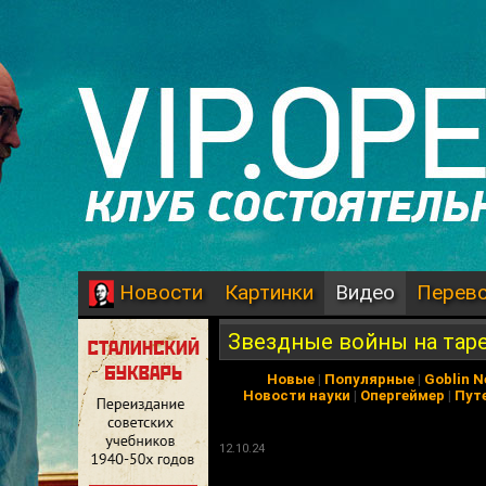
Картинки
Видео
Перев
Новости
Звездные войны на тар
Новые
|
Популярные
|
Goblin 
Новости науки
|
Опергеймер
|
Пут
12.10.24