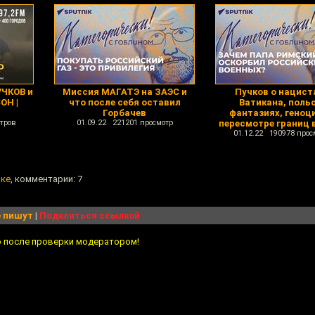
ЧКОВ и
Миссия МАГАТЭ на ЗАЭС и
Пучков о нацист
ОН |
что после себя оставил
Ватикана, поль
Горбачев
фантазиях, геноц
тров
01.09.22 221201 просмотр
пересмотре границ 
01.12.22 190978 прос
лке
, комментарии: 7
 пишут
|
Поделиться ссылкой
о после проверки модератором!