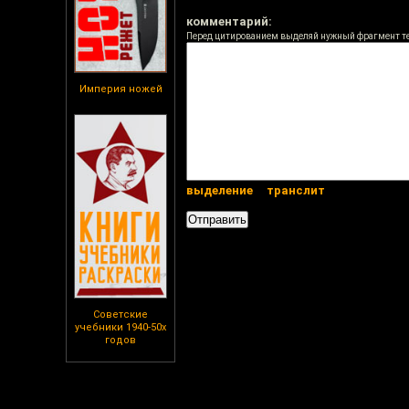
комментарий:
Перед цитированием выделяй нужный фрагмент т
Империя ножей
выделение
транслит
Советские
учебники 1940-50х
годов