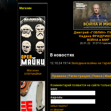
Магазин
Дмитрий «ГОБЛИН» ПУ
Надана ФРИДРИХС
ВОЙНА и МИР
26.01.22 313715 просмо
В новостях
12.10.24 19:14
Звёздные войны на таре
Магазин
ОПЕРМАЙКИ
Правила
|
Регистрация
|
Поиск
|
Мне
Комментарий появится на сайте тольк
имя:
пароль:
забыл пароль?
я с форума!