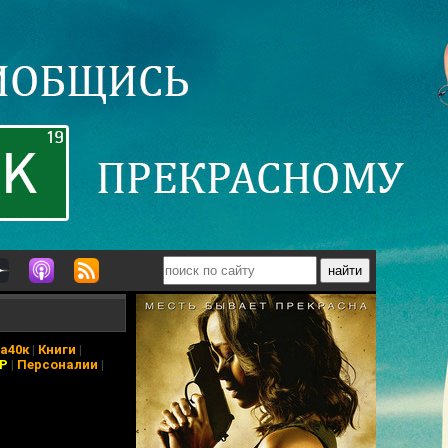
а40к
|
Книги
|
АР
|
Персоналии
|