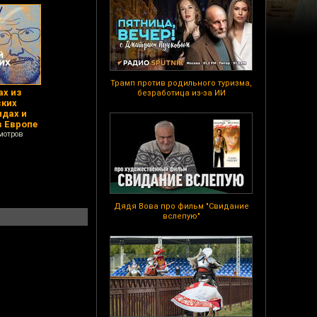
Трамп против родильного туризма,
ах из
безработица из-за ИИ
ских
идах и
в Европе
мотров
Дядя Вова про фильм "Свидание
вслепую"