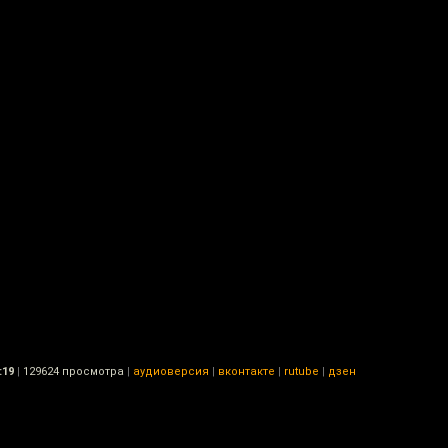
:19
|
129624 просмотра
|
аудиоверсия
|
вконтакте
|
rutube
|
дзен