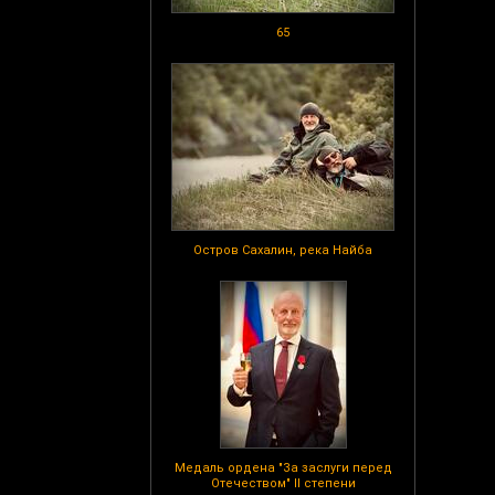
65
Остров Сахалин, река Найба
Медаль ордена "За заслуги перед
Отечеством" II степени