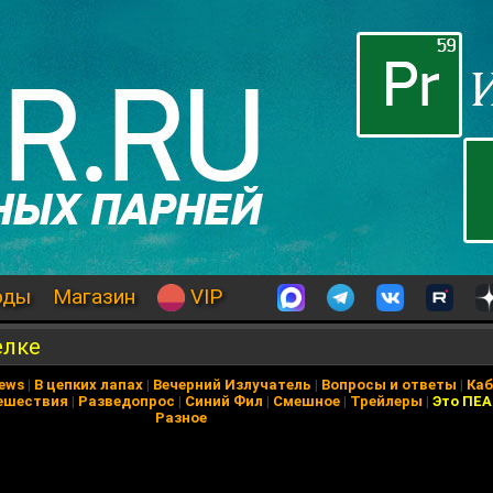
оды
Магазин
VIP
елке
News
|
В цепких лапах
|
Вечерний Излучатель
|
Вопросы и ответы
|
Каб
ешествия
|
Разведопрос
|
Синий Фил
|
Смешное
|
Трейлеры
|
Это ПЕ
Разное