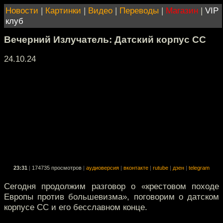
Новости
|
Картинки
|
Видео
|
Переводы
|
Магазин
|
VIP
клуб
Вечерний Излучатель: Датский корпус СС
24.10.24
23:31
|
174735 просмотров
|
аудиоверсия
|
вконтакте
|
rutube
|
дзен
|
telegram
Сегодня продолжим разговор о «крестовом походе
Европы против большевизма», поговорим о датском
корпусе СС и его бесславном конце.