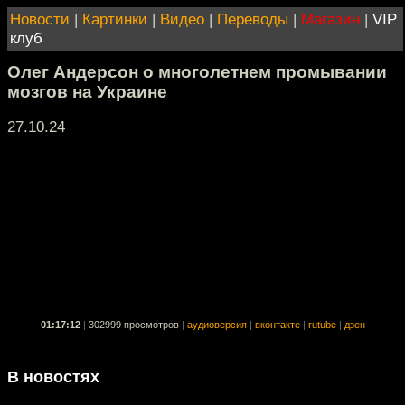
Новости
|
Картинки
|
Видео
|
Переводы
|
Магазин
|
VIP
клуб
Олег Андерсон о многолетнем промывании
мозгов на Украине
27.10.24
01:17:12
|
302999 просмотров
|
аудиоверсия
|
вконтакте
|
rutube
|
дзен
В новостях