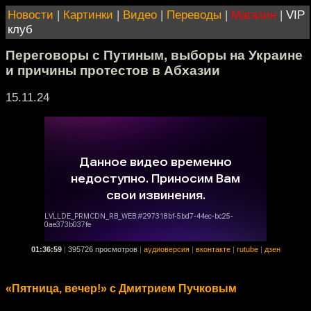
Новости
|
Картинки
|
Видео
|
Переводы
|
Магазин
|
VIP
клуб
Переговоры с Путиным, выборы на Украине
и причины протестов в Абхазии
15.11.24
01:36:59
|
395726 просмотров
|
аудиоверсия
|
вконтакте
|
rutube
|
дзен
«Пятница, вечер!» с Дмитрием Пучковым