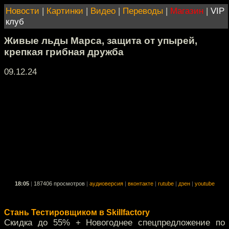
Новости
|
Картинки
|
Видео
|
Переводы
|
Магазин
|
VIP
клуб
Живые льды Марса, защита от упырей,
крепкая грибная дружба
09.12.24
18:05
|
187406 просмотров
|
аудиоверсия
|
вконтакте
|
rutube
|
дзен
|
youtube
Стань Тестировщиком в Skillfactory
Скидка до 55% + Новогоднее спецпредложение по