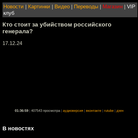
Новости
|
Картинки
|
Видео
|
Переводы
|
Магазин
|
VIP
клуб
Кто стоит за убийством российского
генерала?
17.12.24
01:36:59
|
407543 просмотра
|
аудиоверсия
|
вконтакте
|
rutube
|
дзен
В новостях