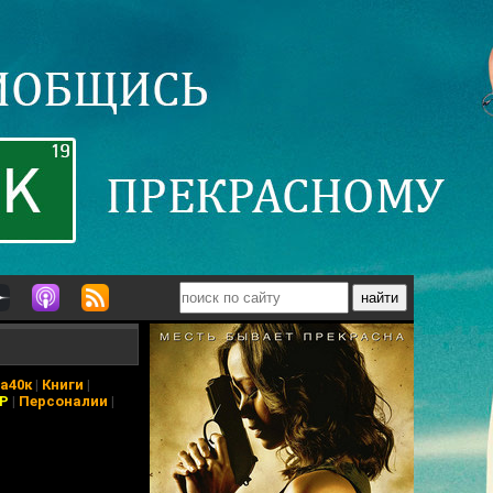
а40к
|
Книги
|
АР
|
Персоналии
|