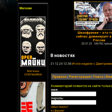
Магазин
Шизофрения – это то
сейчас доминирует в
России
20.07.23 546782 просм
В новостях
21.12.24 12:38
Итоги недели с Дмитрие
Магазин
ОПЕРМАЙКИ
Правила
|
Регистрация
|
Поиск
|
Мне
Комментарий появится на сайте тольк
имя:
пароль:
забыл пароль?
я с форума!