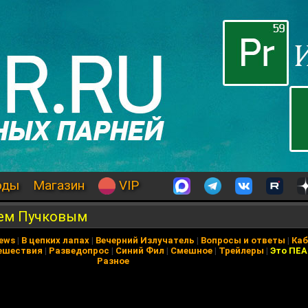
оды
Магазин
VIP
ием Пучковым
News
|
В цепких лапах
|
Вечерний Излучатель
|
Вопросы и ответы
|
Каб
ешествия
|
Разведопрос
|
Синий Фил
|
Смешное
|
Трейлеры
|
Это ПЕ
Разное