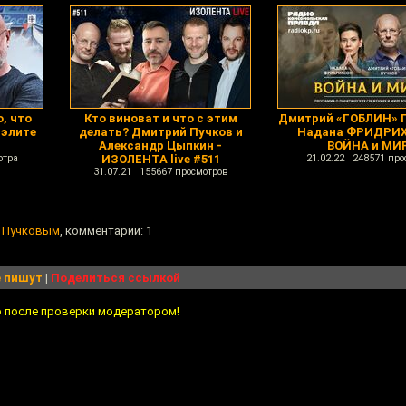
, что
Кто виноват и что с этим
Дмитрий «ГОБЛИН» 
 элите
делать? Дмитрий Пучков и
Надана ФРИДРИХ
Александр Цыпкин -
ВОЙНА и МИ
отра
ИЗОЛЕНТА live #511
21.02.22 248571 про
31.07.21 155667 просмотров
м Пучковым
, комментарии: 1
 пишут
|
Поделиться ссылкой
о после проверки модератором!