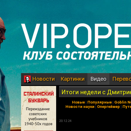
Картинки
Видео
Перев
Новости
Итоги недели с Дмитр
Новые
|
Популярные
|
Goblin 
Новости науки
|
Опергеймер
|
Пут
20.12.24