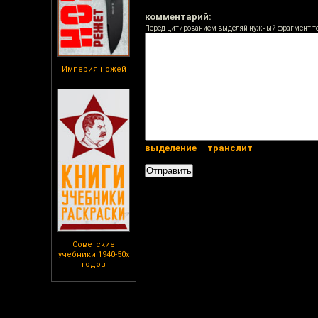
комментарий:
Перед цитированием выделяй нужный фрагмент т
Империя ножей
выделение
транслит
Советские
учебники 1940-50х
годов