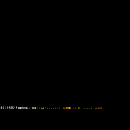
:59
|
635543 просмотра
|
аудиоверсия
|
вконтакте
|
rutube
|
дзен