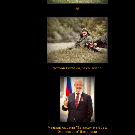
65
Остров Сахалин, река Найба
Медаль ордена "За заслуги перед
Отечеством" II степени