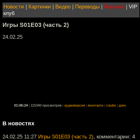
Новости
|
Картинки
|
Видео
|
Переводы
|
Магазин
|
VIP
клуб
Игры S01E03 (часть 2)
24.02.25
01:06:24
|
115340 просмотров
|
аудиоверсия
|
вконтакте
|
rutube
|
дзен
В новостях
24.02.25 11:27
Игры S01E03 (часть 2)
, комментарии: 4