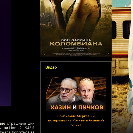
Видео
Признание Меркель и
возвращение России в большой
мые страшные дни
спорт
чали Новый 1942-й
олжала бороться за