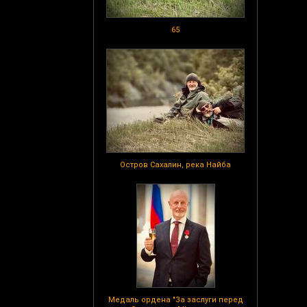
65
Остров Сахалин, река Найба
Медаль ордена "За заслуги перед