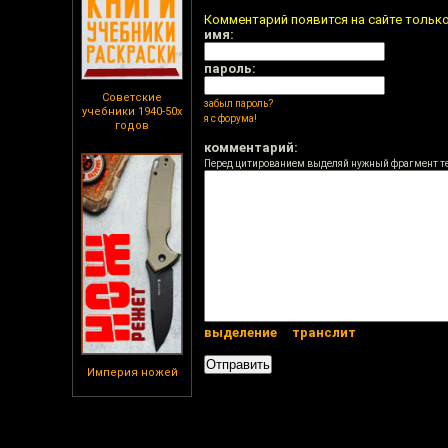
Комментарий появится на сайте тольк
имя:
пароль:
Советские
забыл пароль?
учебники 1940-50х
я с форума!
годов
комментарий:
Перед цитированием выделяй нужный фрагмент т
выделение
транслит
Империя ножей