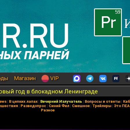
оды
Магазин
VIP
Новый год в блокадном Ленинграде
News
|
В цепких лапах
|
Вечерний Излучатель
|
Вопросы и ответы
|
Каб
ешествия
|
Разведопрос
|
Синий Фил
|
Смешное
|
Трейлеры
|
Это ПЕ
Разное