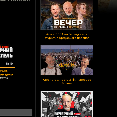
Атака БПЛА на Геленджик и
открытие Ормузского пролива
тель:
ое дело
смотра
Клеопатра, часть 2: финансовое
болото