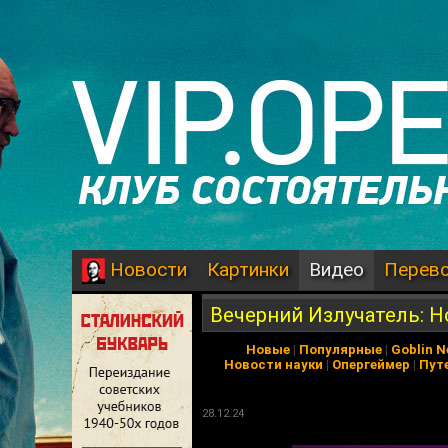
Картинки
Видео
Перев
Новости
Вечерний Излучатель: 
Новые
|
Популярные
|
Goblin 
Новости науки
|
Опергеймер
|
Пут
28.12.24