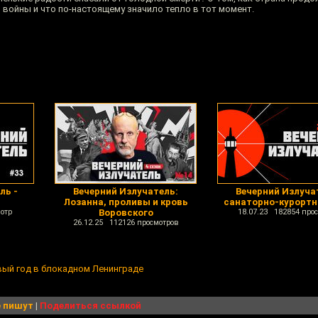
 войны и что по-настоящему значило тепло в тот момент.
ль -
Вечерний Излучатель:
Вечерний Излуча
Лозанна, проливы и кровь
санаторно-курортн
отр
Воровского
18.07.23 182854 про
26.12.25 112126 просмотров
вый год в блокадном Ленинграде
 пишут
|
Поделиться ссылкой