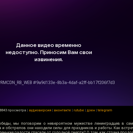
8843 просмотра
|
аудиоверсия
|
вконтакте
|
rutube
|
дзен
|
telegram
 Победы, мы поговорим о невероятном мужестве ленинградцев в са
а и обстрелов они находили силы для праздников и работы. Как встре
ленькие радости спасали от голодной смерти? О том, как страна прод