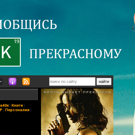
а40к
|
Книги
|
АР
|
Персоналии
|