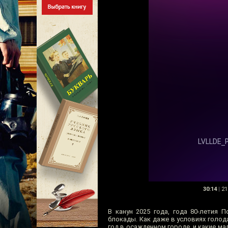
30:14
|
21
В канун 2025 года, года 80-летия
блокады. Как даже в условиях голод
год в осажденном городе, и какие ма