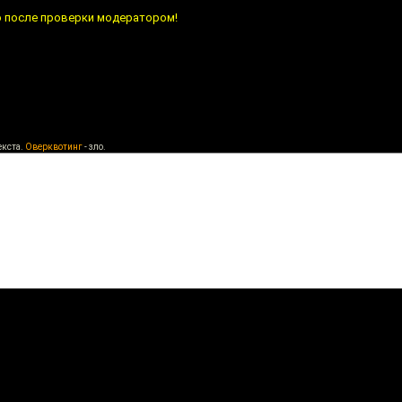
о после проверки модератором!
екста.
Оверквотинг
- зло.