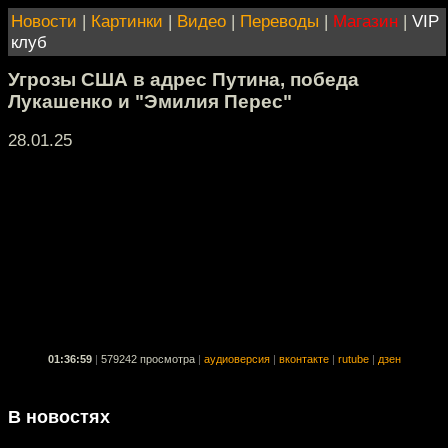
Новости
|
Картинки
|
Видео
|
Переводы
|
Магазин
|
VIP
клуб
Угрозы США в адрес Путина, победа
Лукашенко и "Эмилия Перес"
28.01.25
01:36:59
|
579242 просмотра
|
аудиоверсия
|
вконтакте
|
rutube
|
дзен
В новостях