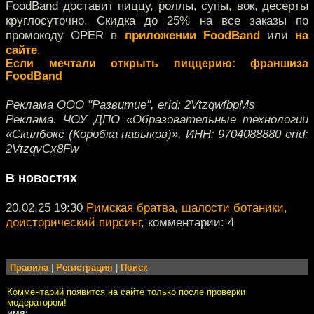
FoodBand доставит пиццу, роллы, супы, вок, десерты
круглосуточно. Скидка до 25% на все заказы по
промокоду OPER в
приложении FoodBand
или
на
сайте
.
Если мечтали открыть пиццерию: франшиза
FoodBand
Реклама ООО "Развитие", erid: 2VtzqwfbpMs
Реклама. ЧОУ ДПО «Образовательные технологии
«Скилбокс (Коробка навыков)», ИНН: 9704088880 erid:
2VtzqvCx8Fw
В новостях
20.02.25 19:30
Римская братва, шалости ботаники,
доисторический пирсинг
, комментарии: 4
Правила
|
Регистрация
|
Поиск
Комментарий появится на сайте только после проверки
модератором!
имя: