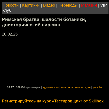
Новости
|
Картинки
|
Видео
|
Переводы
|
Магазин
|
VIP
клуб
Римская братва, шалости ботаники,
доисторический пирсинг
20.02.25
18:27
|
269920 просмотров
|
аудиоверсия
|
вконтакте
|
rutube
|
дзен
|
youtube
Регистрируйтесь на курс «Тестировщик» от Skillbox