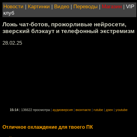
Новости
|
Картинки
|
Видео
|
Переводы
|
Магазин
|
VIP
клуб
Ложь чат-ботов, прожорливые нейросети,
зверский блэкаут и телефонный экстремизм
28.02.25
15:14
|
136622 просмотра
|
аудиоверсия
|
вконтакте
|
rutube
|
дзен
|
youtube
Отличное охлаждение для твоего ПК