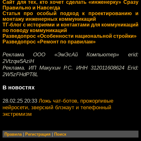
Сайт для тех, кто хочет сделать «инженерку» Сразу
Правильно и Навсегда
Статья про особый подход к проектированию и
монтажу инженерных коммуникаций
ТГ-блог с историями и контактами для коммуникаций
по поводу коммуникаций
Разведопрос «Особенности национальной стройки»
Разведопрос «Ремонт по правилам»
Реклама ООО «ЭмЭсАй Компьютер» erid:
2Vtzqw5AziH
Реклама. ИП Макухин Р.С. ИНН 312011608624 Erid:
2W5zFHdPT8L
В новостях
28.02.25 20:33
Ложь чат-ботов, прожорливые
нейросети, зверский блэкаут и телефонный
экстремизм
Правила
|
Регистрация
|
Поиск