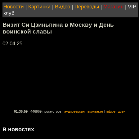
Новости
|
Картинки
|
Видео
|
Переводы
|
Магазин
|
VIP
клуб
Визит Си Цзиньпина в Москву и День
воинской славы
02.04.25
01:36:59
|
446969 просмотров
|
аудиоверсия
|
вконтакте
|
rutube
|
дзен
В новостях