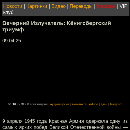
Новости
|
Картинки
|
Видео
|
Переводы
|
Магазин
|
VIP
клуб
Вечерний Излучатель: Кёнигсбергский
триумф
09.04.25
53:16
|
270530 просмотров
|
аудиоверсия
|
вконтакте
|
rutube
|
дзен
|
telegram
9 апреля 1945 года Красная Армия одержала одну из
самых ярких побед Великой Отечественной войны —