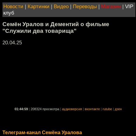
Новости
|
Картинки
|
Видео
|
Переводы
|
Магазин
|
VIP
клуб
Семён Уралов и Дементий о фильме
"Служили два товарища"
20.04.25
01:44:59
|
208324 просмотра
|
аудиоверсия
|
вконтакте
|
rutube
|
дзен
Телеграм-канал Семёна Уралова