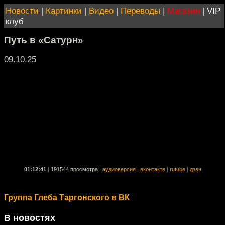
Новости
|
Картинки
|
Видео
|
Переводы
|
Магазин
|
VIP
клуб
Путь в «Сатурн»
09.10.25
01:12:41
|
191544 просмотра
|
аудиоверсия
|
вконтакте
|
rutube
|
дзен
Группа Глеба Таргонского в ВК
В новостях