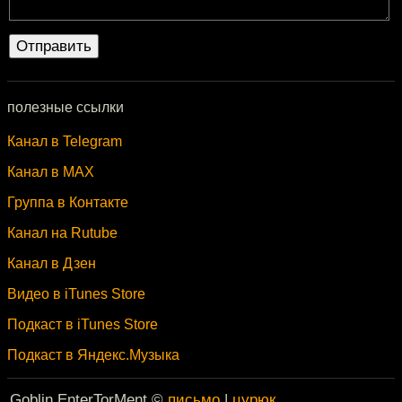
полезные ссылки
Канал в Telegram
Канал в MAX
Группа в Контакте
Канал на Rutube
Канал в Дзен
Видео в iTunes Store
Подкаст в iTunes Store
Подкаст в Яндекс.Музыка
Goblin EnterTorMent ©
письмо
|
цурюк