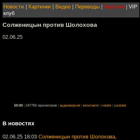
Новости
|
Картинки
|
Видео
|
Переводы
|
Магазин
|
VIP
клуб
Солженицын против Шолохова
02.06.25
50:00
|
247765 просмотров
|
аудиоверсия
|
вконтакте
|
rutube
|
youtube
В новостях
02.06.25 18:03
Солженицын против Шолохова
,