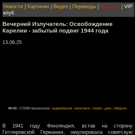
Новости
|
Картинки
|
Видео
|
Переводы
|
Магазин
|
VIP
клуб
Вечерний Излучатель: Освобождение
Карелии - забытый подвиг 1944 года
13.06.25
40:43
|
173288 просмотров
|
аудиоверсия
|
вконтакте
|
rutube
|
дзен
|
telegram
В 1941 году Финляндия, встав на сторону
Гитлеровской Германии, оккупировала советскую