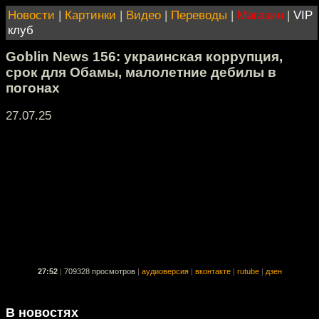
Новости
|
Картинки
|
Видео
|
Переводы
|
Магазин
|
VIP
клуб
Goblin News 156: украинская коррупция,
срок для Обамы, малолетние дебилы в
погонах
27.07.25
27:52
|
709328 просмотров
|
аудиоверсия
|
вконтакте
|
rutube
|
дзен
В новостях