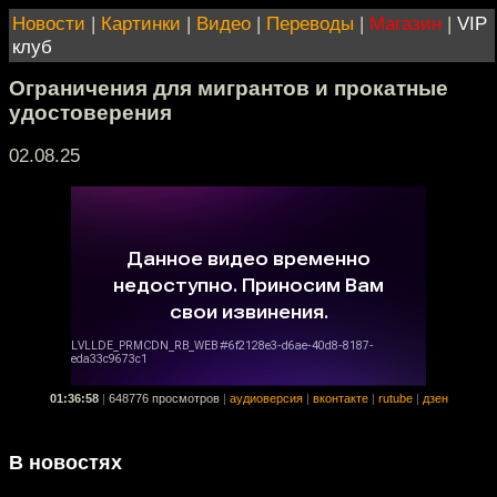
Новости
|
Картинки
|
Видео
|
Переводы
|
Магазин
|
VIP
клуб
Ограничения для мигрантов и прокатные
удостоверения
02.08.25
01:36:58
|
648776 просмотров
|
аудиоверсия
|
вконтакте
|
rutube
|
дзен
В новостях