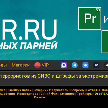
оды
Магазин
VIP
террористов из СИЗО и штрафы за экстремиз
News
|
В цепких лапах
|
Вечерний Излучатель
|
Вопросы и ответы
|
Каб
ешествия
|
Разведопрос
|
Синий Фил
|
Смешное
|
Трейлеры
|
Это ПЕ
Разное