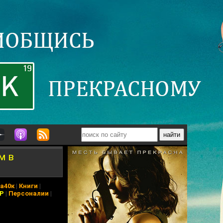
м в
а40к
|
Книги
|
АР
|
Персоналии
|