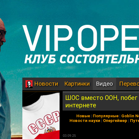
Картинки
Видео
Перев
Новости
ШОС вместо ООН, побег 
интернете
Новые
|
Популярные
|
Goblin 
Новости науки
|
Опергеймер
|
Пут
03.09.25