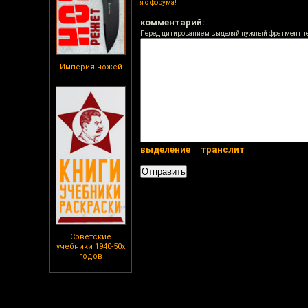
я с форума!
комментарий:
Перед цитированием выделяй нужный фрагмент т
Империя ножей
выделение
транслит
Советские
учебники 1940-50х
годов