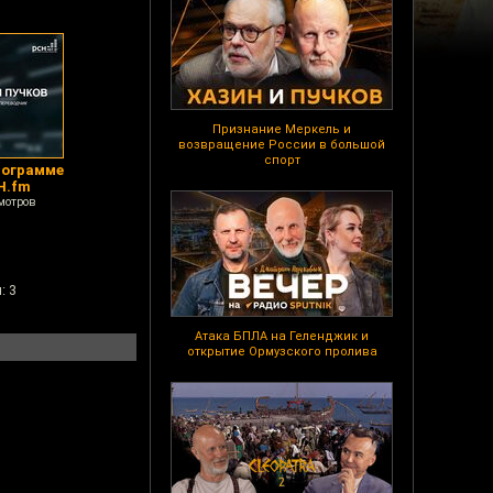
Признание Меркель и
возвращение России в большой
спорт
рограмме
Н.fm
мотров
: 3
Атака БПЛА на Геленджик и
открытие Ормузского пролива