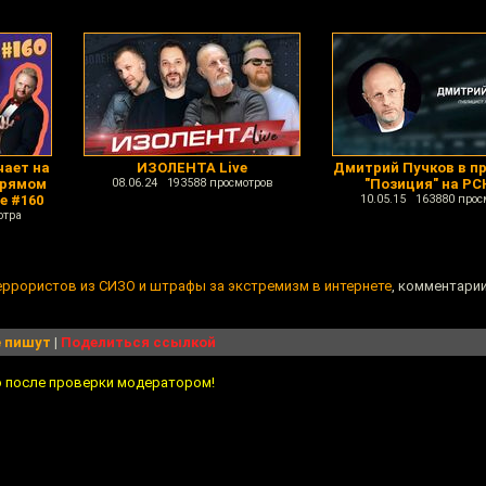
чает на
ИЗОЛЕНТА Live
Дмитрий Пучков в п
прямом
08.06.24 193588 просмотров
"Позиция" на РС
e #160
10.05.15 163880 прос
отра
еррористов из СИЗО и штрафы за экстремизм в интернете
, комментарии
 пишут
|
Поделиться ссылкой
о после проверки модератором!