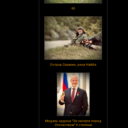
65
Остров Сахалин, река Найба
Медаль ордена "За заслуги перед
Отечеством" II степени