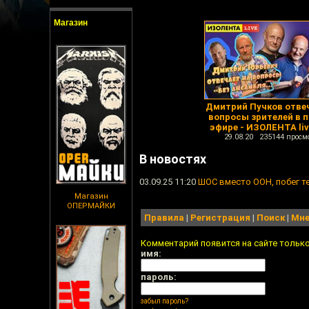
Магазин
Дмитрий Пучков отве
вопросы зрителей в 
эфире - ИЗОЛЕНТА liv
29.08.20 235144 просм
В новостях
03.09.25 11:20
ШОС вместо ООН, побег т
Магазин
ОПЕРМАЙКИ
Правила
|
Регистрация
|
Поиск
|
Мне
Комментарий появится на сайте тольк
имя:
пароль:
забыл пароль?