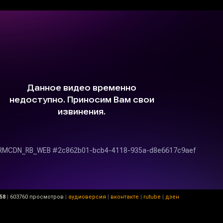
58
|
603760 просмотров
|
аудиоверсия
|
вконтакте
|
rutube
|
дзен