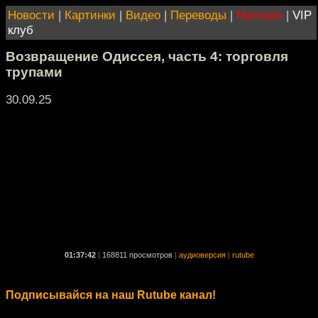
Новости
|
Картинки
|
Видео
|
Переводы
|
Магазин
|
VIP
клуб
Возвращение Одиссея, часть 4: торговля
трупами
30.09.25
01:37:42
|
168811 просмотров
|
аудиоверсия
|
rutube
Подписывайся на наш Rutube канал!