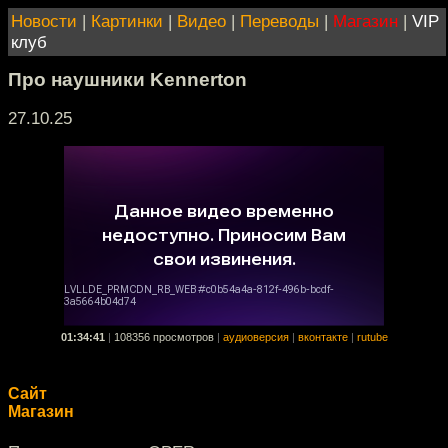
Новости
|
Картинки
|
Видео
|
Переводы
|
Магазин
|
VIP
клуб
Про наушники Kennerton
27.10.25
01:34:41
|
108356 просмотров
|
аудиоверсия
|
вконтакте
|
rutube
Сайт
Магазин