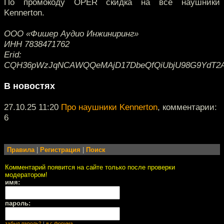
По промокоду OPER скидка на все наушники
Kennerton.
ООО «Фишер Аудио Инжиниринг»
ИНН 7838471762
Erid:
CQH36pWzJqNCAWQQeMAjD17DbeQfQiUbjU98G9YdT2A
В новостях
27.10.25 11:20
Про наушники Kennerton
, комментарии:
6
Правила
|
Регистрация
|
Поиск
Комментарий появится на сайте только после проверки
модератором!
имя:
пароль:
забыл пароль?
|
я с форума