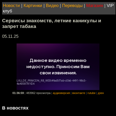
Новости
|
Картинки
|
Видео
|
Переводы
|
Магазин
|
VIP
клуб
Сервисы знакомств, летние каникулы и
запрет табака
05.11.25
01:36:59
|
483962 просмотра
|
аудиоверсия
|
вконтакте
|
rutube
|
дзен
В новостях