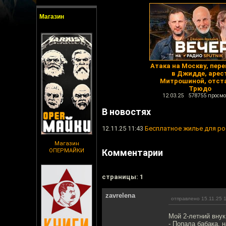
Магазин
Атака на Москву, пер
в Джидде, арес
Митрошиной, отст
Трюдо
12.03.25 578755 просмо
В новостях
12.11.25 11:43
Бесплатное жилье для ро
Магазин
ОПЕРМАЙКИ
Комментарии
cтраницы: 1
zavrelena
отправлено 15.11.25 
Мой 2-летний внук
- Попала бабака, н