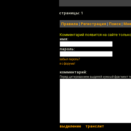
cтраницы: 1
Правила
|
Регистрация
|
Поиск
|
Мне
Комментарий появится на сайте тольк
имя:
пароль:
забыл пароль?
я с форума!
комментарий:
Перед цитированием выделяй нужный фрагмент т
выделение
транслит