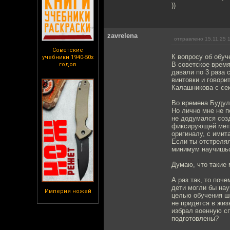
))
zavrelena
отправлено 15.11.25 
Советские
К вопросу об обуч
учебники 1940-50х
В советское время
годов
давали по 3 раза 
винтовки и говори
Калашникова с сек
Во времена Будула
Но лично мне не п
не додумался соз
фиксирующей метк
оригиналу, с имит
Если ты отстрелял
минимум научишьс
Думаю, что такие 
А раз так, то поч
дети могли бы на
Империя ножей
целью обучения шк
не придётся в жиз
избрал военную сп
подготовлены?