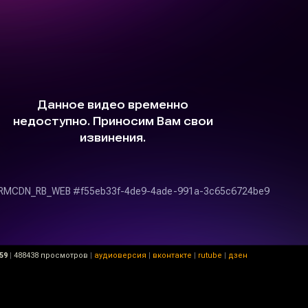
59
|
488438 просмотров
|
аудиоверсия
|
вконтакте
|
rutube
|
дзен