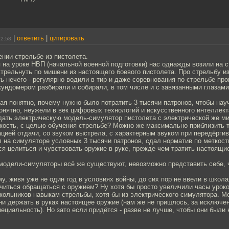
|
ответить
|
цитировать
12:58
ении стрельбе из пистолета.
 на уроке НВП (начальной военной подготовки) нас однажды возили на 
стрельнуть по мишени из настоящего боевого пистолета. Про стрельбу и
ть нечего - регулярно водили в тир и даже соревнования по стрельбе пр
ундомером разбирали и собирали, в том числе и с завязанными глазами
я понятно, почему нужно было потратить 3 тысячи патронов, чтобы нау
онятно, неужели в век цифровых технологий и искусственного интеллект
дать электрическую модель-симулятор пистолета с электрической же м
ость, с целью обучения стрельбе? Можно же максимально приблизить 
ацией отдачи, со звуком выстрела, с характерным звуком при передёргив
 на симуляторе условных 3 тысячи патронов, сдал норматив по меткости
я целиться и чувствовать оружие в руке, прежде чем тратить настоящи
модели-симуляторы всё же существуют, невозможно представить себе, 
ему, живя уже не один год в условиях войны, до сих пор не ввели в школа
учиться обращаться с оружием? Ну хотя бы просто увеличили часы урок
ольников навыкам стрельбы, хотя бы из электрического симулятора. Мо
ни держать в руках настоящее оружие (нам же не пришлось, за исключен
ециальность). Но зато если придётся - разве не лучше, чтобы они были к