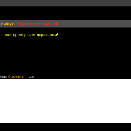
 пишут
|
Поделиться ссылкой
о после проверки модератором!
екста.
Оверквотинг
- зло.