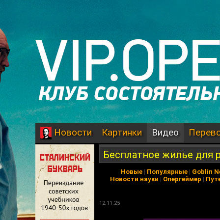
Картинки
Видео
Перев
Новости
Бесплатное жилье для р
Новые
|
Популярные
|
Goblin 
Новости науки
|
Опергеймер
|
Пут
12.11.25