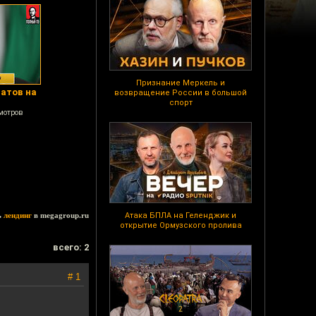
Признание Меркель и
натов на
возвращение России в большой
спорт
мотров
ь
лендинг
в megagroup.ru
Атака БПЛА на Геленджик и
открытие Ормузского пролива
всего: 2
# 1