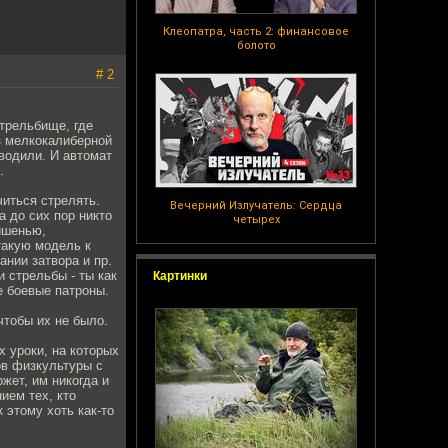
Клеопатра, часть 2: финансовое
болото
# 2
стрельбище, где
з мелкокалиберной
оводили. И автомат
.
читься стрелять.
Вечерний Излучатель: Сердца
а до сих пор никто
четырех
ишенью,
такую модель к
ании затвора и пр.
 стрельбы - ты как
Картинки
е боевые патроны.
чтобы их не было.
х уроки, на которых
ов физкультуры с
жет, им никогда и
ием тех, кто
 этому хоть как-то