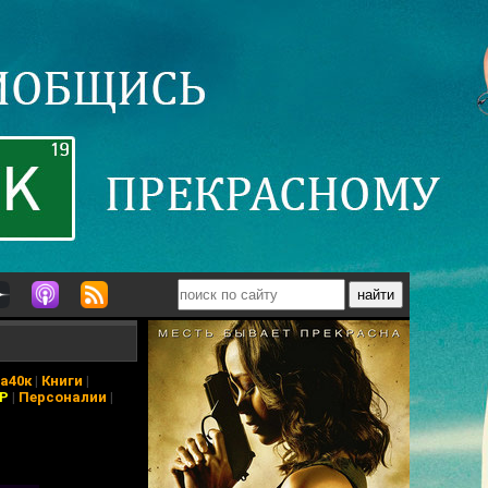
а40к
|
Книги
|
АР
|
Персоналии
|