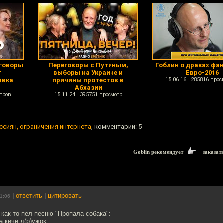
еговоры
Переговоры с Путиным,
Гоблин о драках фа
т
выборы на Украине и
Евро-2016
авка
причины протестов в
15.06.16 285816 прос
Абхазии
тров
15.11.24 395751 просмотр
ссиян, ограничения интернета
, комментарии: 5
Goblin рекомендует
заказат
|
ответить
|
цитировать
11:06
 как-то пел песню "Пропала собака":
а киче д(р)ужок...