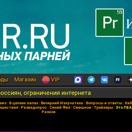
оды
Магазин
VIP
оссиян, ограничения интернета
News
|
В цепких лапах
|
Вечерний Излучатель
|
Вопросы и ответы
|
Каб
ешествия
|
Разведопрос
|
Синий Фил
|
Смешное
|
Трейлеры
|
Это ПЕ
Разное