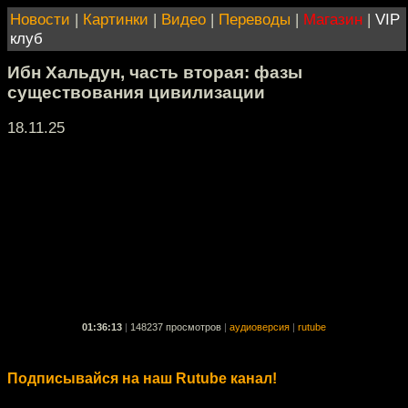
Новости
|
Картинки
|
Видео
|
Переводы
|
Магазин
|
VIP
клуб
Ибн Хальдун, часть вторая: фазы
существования цивилизации
18.11.25
01:36:13
|
148237 просмотров
|
аудиоверсия
|
rutube
Подписывайся на наш Rutube канал!