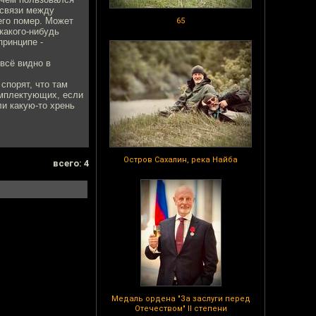
освязи между
чего помер. Может
65
какого-нибудь
принципе -
 всё видно в
спорят, что там
комплектующих, если
ли какую-то хрень
Остров Сахалин, река Найба
всего: 4
Медаль ордена "За заслуги перед
Отечеством" II степени