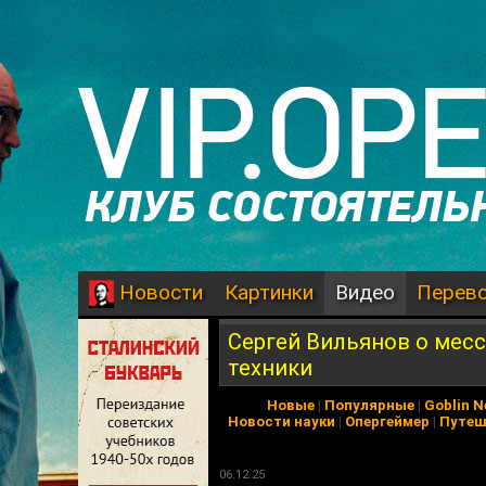
Картинки
Видео
Перев
Новости
Сергей Вильянов о месс
техники
Новые
|
Популярные
|
Goblin 
Новости науки
|
Опергеймер
|
Путеш
06.12.25