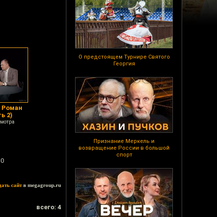
О предстоящем Турнире Святого
Георгия
 Роман
ь 2)
смотра
Признание Меркель и
возвращение России в большой
спорт
10
дать сайт
в megagroup.ru
всего: 4