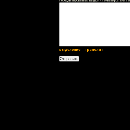
Перед цитированием выделяй нужный фрагмент т
выделение
транслит