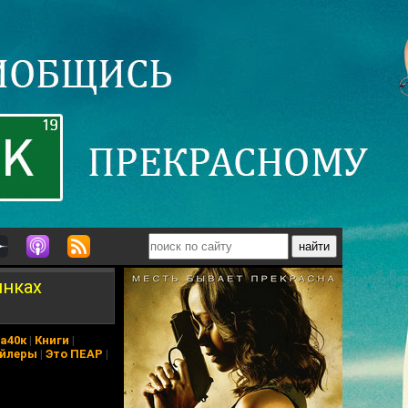
инках
а40к
|
Книги
|
йлеры
|
Это ПЕАР
|