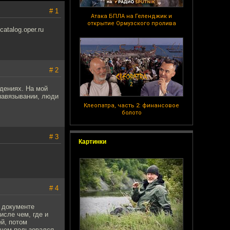
# 1
Атака БПЛА на Геленджик и
открытие Ормузского пролива
talog.oper.ru
# 2
дениях. На мой
 навязывании, люди
Клеопатра, часть 2: финансовое
болото
# 3
Картинки
# 4
м документе
исле чем, где и
ей, потом
 чем пользовался