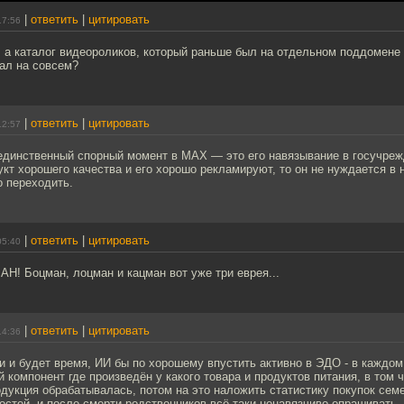
|
ответить
|
цитировать
17:56
а каталог видеороликов, который раньше был на отдельном поддомене ca
ал на совсем?
|
ответить
|
цитировать
12:57
 единственный спорный момент в MAX — это его навязывание в госучреж
укт хорошего качества и его хорошо рекламируют, то он не нуждается в
о переходить.
|
ответить
|
цитировать
05:40
Н! Боцман, лоцман и кацман вот уже три еврея...
|
ответить
|
цитировать
14:36
 и будет время, ИИ бы по хорошему впустить активно в ЭДО - в каждо
й компонент где произведён у какого товара и продуктов питания, в том ч
дукция обрабатывалась, потом на это наложить статистику покупок сем
остей, и после смерти родственников всё-таки ненавязчиво опрашивать,