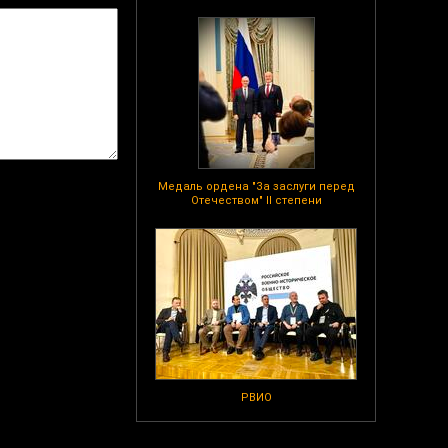
Медаль ордена "За заслуги перед
Отечеством" II степени
РВИО