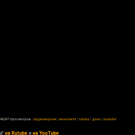
46247 просмотров
|
аудиоверсия
|
вконтакте
|
rutube
|
дзен
|
youtube
а"
на Rutube
и
на YouTube