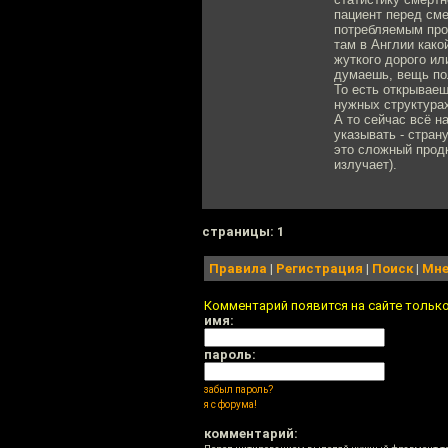
пациент перед см
потребляемым прод
там в Англии како
жуткого дорого ил
думаешь, вещь пол
То есть открываеш
нужных структурах
А то сейчас всё н
указывать - стран
это сложный продк
излучает).
cтраницы: 1
Правила
|
Регистрация
|
Поиск
|
Мне
Комментарий появится на сайте тольк
имя:
пароль:
забыл пароль?
я с форума!
комментарий: