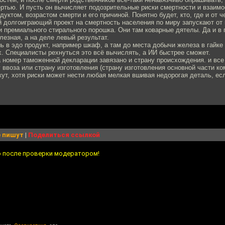
ертью. И пусть он вычисляет подозрительные риски смертности и взаим
уктом, возрастом смерти и его причиной. Понятно будет, кто, где и от 
й долгоиграющий проект на смертность населения по миру запускают от 
и премиального стирального порошка. Они там коварные дятелы. Да и в 
езная, а на деле левый результат.
ь в эдо продукт, например шкаф, а там до места добычи железа в гайке
. Специалисты рехнуться это всё вычислять, а ИИ быстрее сможет.
а номер таможенной декларации завязано и страну происхождения. и все 
у ввоза или страну изготовления (страну изготовления основной части 
ут, хотя риски может нести любая мелкая вшивая недорогая деталь, ес
 пишут
|
Поделиться ссылкой
о после проверки модератором!