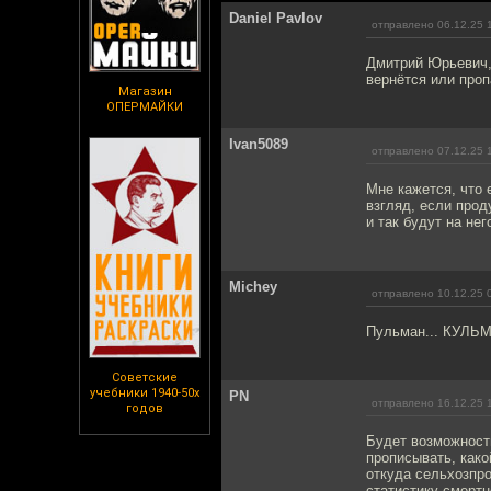
Daniel Pavlov
отправлено 06.12.25 
Дмитрий Юрьевич, 
вернётся или проп
Магазин
ОПЕРМАЙКИ
Ivan5089
отправлено 07.12.25 
Мне кажется, что
взгляд, если прод
и так будут на нег
Michey
отправлено 10.12.25 
Пульман... КУЛЬМА
Советские
учебники 1940-50х
PN
отправлено 16.12.25 
годов
Будет возможности
прописывать, како
откуда сельхозпро
статистику смертн