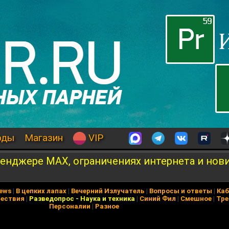
оды
Магазин
VIP
енджере MAX, ограничениях интернета и нов
News
|
В цепких лапах
|
Вечерний Излучатель
|
Вопросы и ответы
|
Каб
ествия
|
Разведопрос
-
Наука и техника
|
Синий Фил
|
Смешное
|
Тре
Персоналии
|
Разное