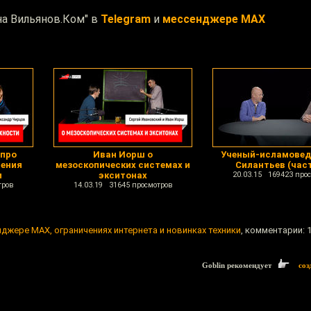
на Вильянов.Ком" в
Telegram
и
мессенджере MAX
 про
Иван Иорш о
Ученый-исламовед
нения
мезоскопических системах и
Силантьев (част
и
экситонах
20.03.15 169423 про
тров
14.03.19 31645 просмотров
джере MAX, ограничениях интернета и новинках техники
, комментарии: 
Goblin рекомендует
соз