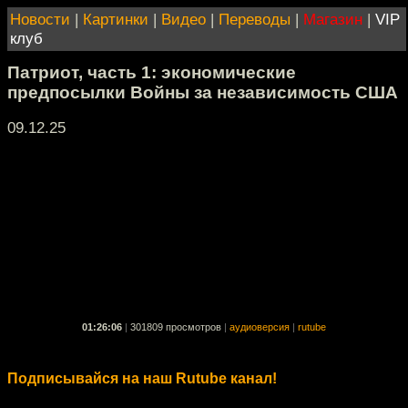
Новости
|
Картинки
|
Видео
|
Переводы
|
Магазин
|
VIP
клуб
Патриот, часть 1: экономические
предпосылки Войны за независимость США
09.12.25
01:26:06
|
301809 просмотров
|
аудиоверсия
|
rutube
Подписывайся на наш Rutube канал!