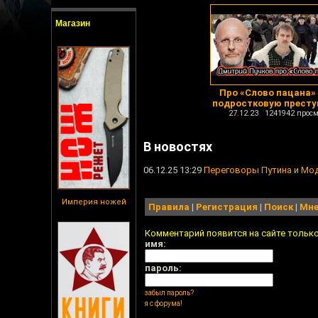
Магазин
Про «Слово пацана» 
подростковую престу
27.12.23 1241942 просм
В новостях
06.12.25 13:29
Переговоры Путина и Мод
Империя ножей
Правила
|
Регистрация
|
Поиск
|
Мне
Комментарий появится на сайте тольк
имя:
пароль:
забыл пароль?
я с форума!