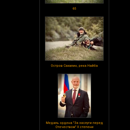
65
Остров Сахалин, река Найба
Медаль ордена "За заслуги перед
Отечеством" II степени