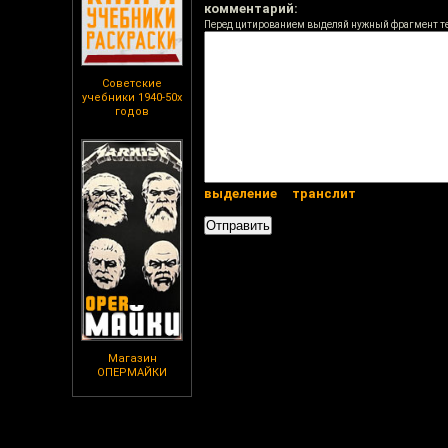
комментарий:
Перед цитированием выделяй нужный фрагмент т
Советские
учебники 1940-50х
годов
выделение
транслит
Магазин
ОПЕРМАЙКИ