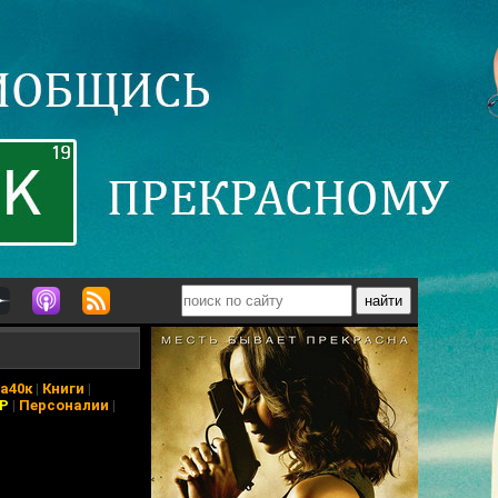
а40к
|
Книги
|
АР
|
Персоналии
|