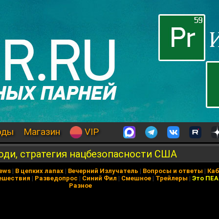
оды
Магазин
VIP
оди, стратегия нацбезопасности США
News
|
В цепких лапах
|
Вечерний Излучатель
|
Вопросы и ответы
|
Каб
ешествия
|
Разведопрос
|
Синий Фил
|
Смешное
|
Трейлеры
|
Это ПЕ
Разное