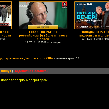
и про
Гоблин на РСН - о
Нападки на Уитк
пность
российском футболе и пакете
видеоигры и слов
отра
Яровой
29.11.25 501083 про
12.07.16 158509 просмотров
и, стратегия нацбезопасности США
, комментарии: 11
 пишут
|
Поделиться ссылкой
о после проверки модератором!