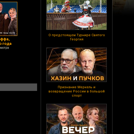
О предстоящем Турнире Святого
оффа,
Георгия
о года
смотра
Признание Меркель и
возвращение России в большой
спорт