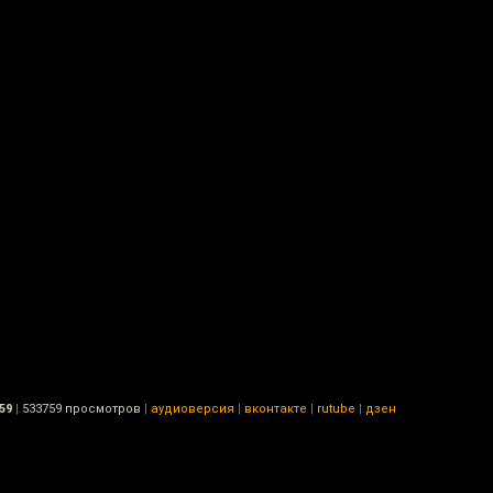
59
|
533759 просмотров
|
аудиоверсия
|
вконтакте
|
rutube
|
дзен