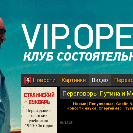
Картинки
Видео
Перев
Новости
Переговоры Путина и М
Новые
|
Популярные
|
Goblin 
Новости науки
|
Опергеймер
|
Пут
06.12.25