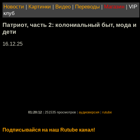
Новости
|
Картинки
|
Видео
|
Переводы
|
Магазин
|
VIP
клуб
Патриот, часть 2: колониальный быт, мода и
дети
16.12.25
01:20:12
|
251535 просмотров
|
аудиоверсия
|
rutube
Подписывайся на наш Rutube канал!