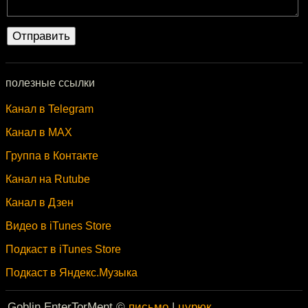
полезные ссылки
Канал в Telegram
Канал в MAX
Группа в Контакте
Канал на Rutube
Канал в Дзен
Видео в iTunes Store
Подкаст в iTunes Store
Подкаст в Яндекс.Музыка
Goblin EnterTorMent ©
письмо
|
цурюк