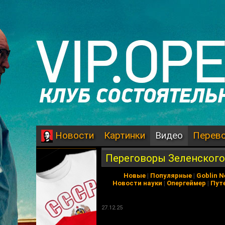
Картинки
Видео
Перев
Новости
Переговоры Зеленского 
Новые
|
Популярные
|
Goblin 
Новости науки
|
Опергеймер
|
Пут
27.12.25