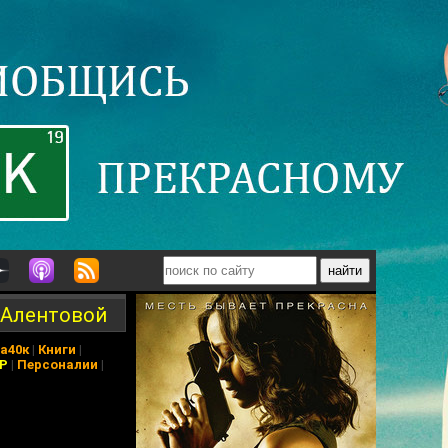
е Алентовой
а40к
|
Книги
|
АР
|
Персоналии
|