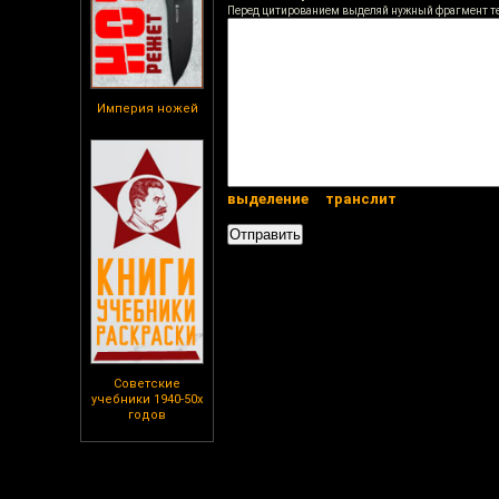
Перед цитированием выделяй нужный фрагмент т
Империя ножей
выделение
транслит
Советские
учебники 1940-50х
годов