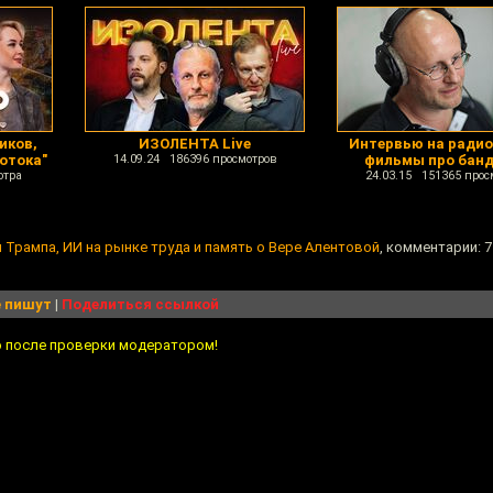
иков,
ИЗОЛЕНТА Live
Интервью на радио
отока"
14.09.24 186396 просмотров
фильмы про бан
отра
24.03.15 151365 прос
 Трампа, ИИ на рынке труда и память о Вере Алентовой
, комментарии: 7
 пишут
|
Поделиться ссылкой
о после проверки модератором!