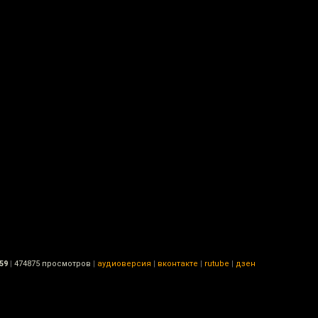
59
|
474875 просмотров
|
аудиоверсия
|
вконтакте
|
rutube
|
дзен