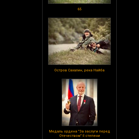
65
Остров Сахалин, река Найба
Медаль ордена "За заслуги перед
Отечеством" II степени