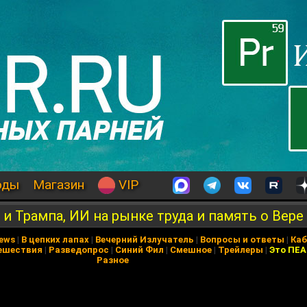
оды
Магазин
VIP
и Трампа, ИИ на рынке труда и память о Вер
News
|
В цепких лапах
|
Вечерний Излучатель
|
Вопросы и ответы
|
Каб
ешествия
|
Разведопрос
|
Синий Фил
|
Смешное
|
Трейлеры
|
Это ПЕ
Разное