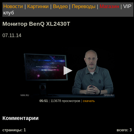
Новости
|
Картинки
|
Видео
|
Переводы
|
Магазин
|
VIP
клуб
Монитор BenQ XL2430T
07.11.14
05:51
|
113678 просмотров
|
скачать
Комментарии
cтраницы: 1
всего: 3