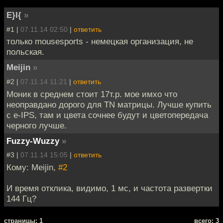
E}I{
»
#1 |
07.11.14 02:50
|
ответить
только mousesports - немецкая организация, не
польская.
Meijin
»
#2 |
07.11.14 11:21
|
ответить
Моник в среднем стоит 17т.р. мое имхо что
неоправдано дорого для TN матрицы. Лучше купить
с e-IPS, там и цвета сочнее будут и цветопередача
черного лучше.
Fuzzy-Wuzzy
»
#3 |
07.11.14 15:05
|
ответить
Кому: Meijin,
#2
И время отклика, видимо, 1 мс, и частота развертки
144 Гц?
cтраницы: 1
всего: 3