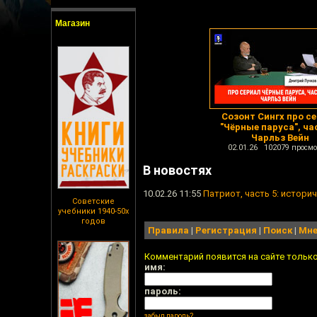
Магазин
Созонт Сингх про с
"Чёрные паруса", час
Чарльз Вейн
02.01.26 102079 просмо
В новостях
10.02.26 11:55
Патриот, часть 5: истор
Советские
учебники 1940-50х
годов
Правила
|
Регистрация
|
Поиск
|
Мне
Комментарий появится на сайте тольк
имя:
пароль:
забыл пароль?