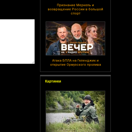
Признание Меркель и
возвращение России в большой
спорт
Атака БПЛА на Геленджик и
открытие Ормузского пролива
Картинки