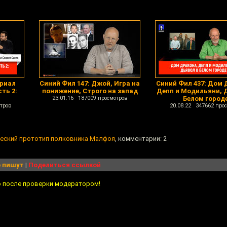
ериал
Синий Фил 147: Джой, Игра на
Синий Фил 437: Дом 
ть 2:
понижение, Строго на запад
Депп и Модильяни, 
23.01.16 187009 просмотров
Белом город
тров
20.08.22 347662 про
ический прототип полковника Малфоя
, комментарии: 2
 пишут
|
Поделиться ссылкой
о после проверки модератором!