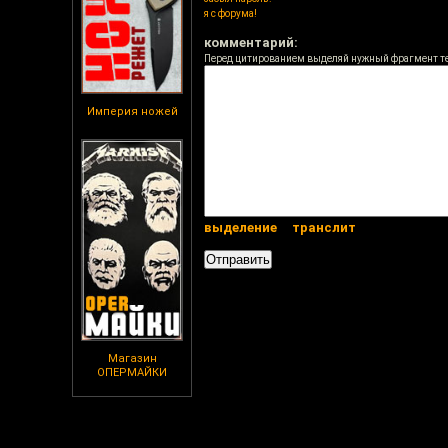
я с форума!
комментарий:
Перед цитированием выделяй нужный фрагмент т
Империя ножей
выделение
транслит
Магазин
ОПЕРМАЙКИ