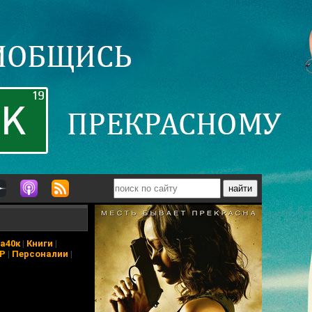
а40к
|
Книги
|
АР
|
Персоналии
|