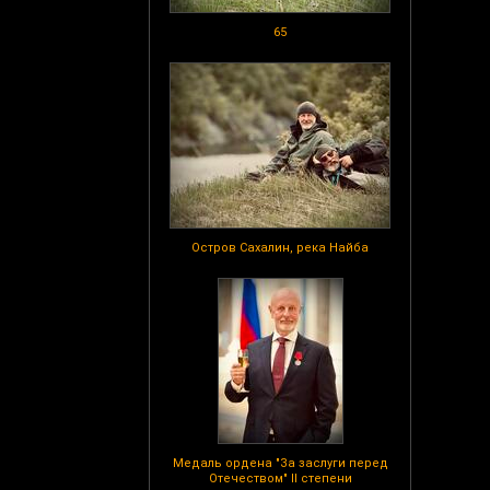
65
Остров Сахалин, река Найба
Медаль ордена "За заслуги перед
Отечеством" II степени