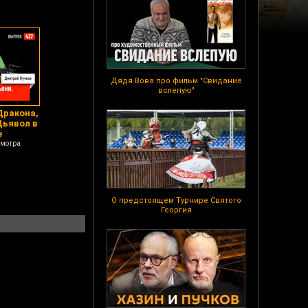
Дядя Вова про фильм "Свидание
вслепую"
Дракона,
Дьявол в
е
смотра
О предстоящем Турнире Святого
Георгия