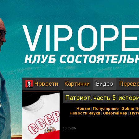
Картинки
Видео
Перев
Новости
Патриот, часть 5: исто
Новые
|
Популярные
|
Goblin 
Новости науки
|
Опергеймер
|
Пут
10.02.26