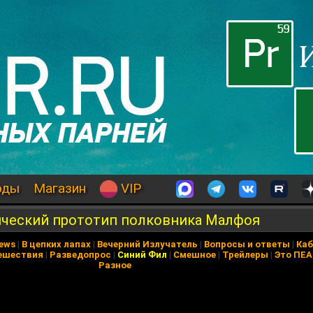
оды
Магазин
VIP
рический прототип полковника Малфоя
News
|
В цепких лапах
|
Вечерний Излучатель
|
Вопросы и ответы
|
Каб
ешествия
|
Разведопрос
|
Синий Фил
|
Смешное
|
Трейлеры
|
Это ПЕ
Разное