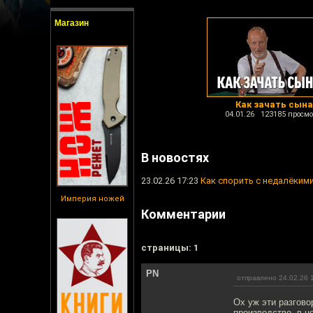
Магазин
Как зачать сына
04.01.26 123185 просмо
В новостях
23.02.26 17:23
Как спорить с недалёким
Империя ножей
Комментарии
cтраницы: 1
PN
отправлено 24.02.26 
Ох уж эти разгово
производство, в ц