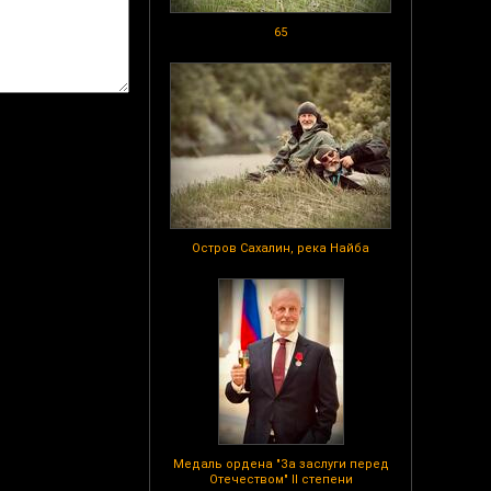
65
Остров Сахалин, река Найба
Медаль ордена "За заслуги перед
Отечеством" II степени