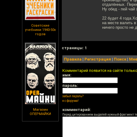
отдалённых. Перек
Ну обед - пей чай
22 будет 4 года.Х
на месте валить в
Советские
ничего просто не 
учебники 1940-50х
годов
cтраницы: 1
Правила
|
Регистрация
|
Поиск
|
Мне
Комментарий появится на сайте тольк
имя:
пароль:
забыл пароль?
я с форума!
комментарий:
Магазин
ОПЕРМАЙКИ
Перед цитированием выделяй нужный фрагмент т