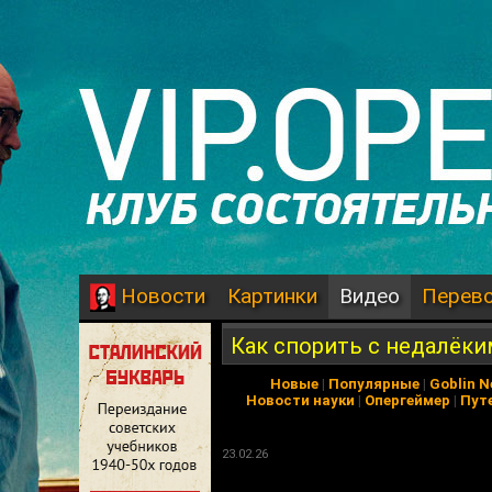
Картинки
Видео
Перев
Новости
Как спорить с недалёки
Новые
|
Популярные
|
Goblin 
Новости науки
|
Опергеймер
|
Пут
23.02.26