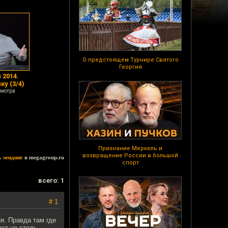
О предстоящем Турнире Святого
Георгия
 2014.
ку (3/4)
смотра
Признание Меркель и
возвращение России в большой
ь
лендинг
в megagroup.ru
спорт
всего: 1
# 1
я. Правда там где
ест не столь