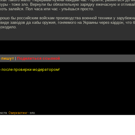
уры - тоже зло. Вернули бы обязательную зарядку ежечасную и отливай
 хоть залейся. Пол часа или час - упьёшься просто.
орошо бы российским войскам производства военной техники у зарубежн
 виде заводов да хабы оружия, гоняемого на Украины через кардон, что 
доходило.
 пишут
|
Поделиться ссылкой
о после проверки модератором!
екста.
Оверквотинг
- зло.