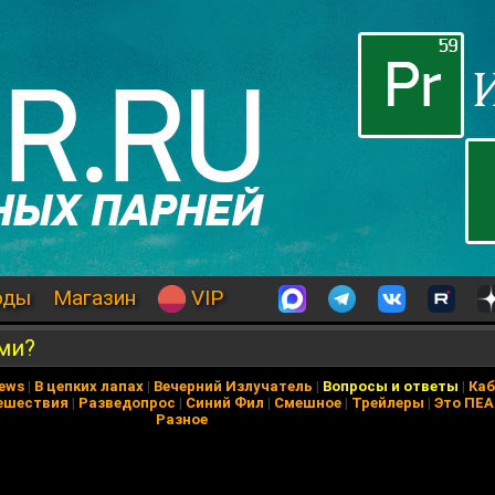
оды
Магазин
VIP
ми?
News
|
В цепких лапах
|
Вечерний Излучатель
|
Вопросы и ответы
|
Каб
ешествия
|
Разведопрос
|
Синий Фил
|
Смешное
|
Трейлеры
|
Это ПЕ
Разное