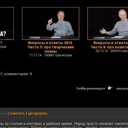
?
Вопросы и ответы 2014.
Вопросы и ответы
тров
Часть 5: про творческие
Часть 8: про полити
планы
02.12.14 200533 про
11.11.14 100887 просмотров
и?
, комментарии: 9
Goblin рекомендует
заказат
|
ответить
|
цитировать
10:04
ры за столом в конторах в рабочее время. Народ просто обожает чаепити
ехах такого мало. Перерывы нужны каждый час - пройти, размяться до м