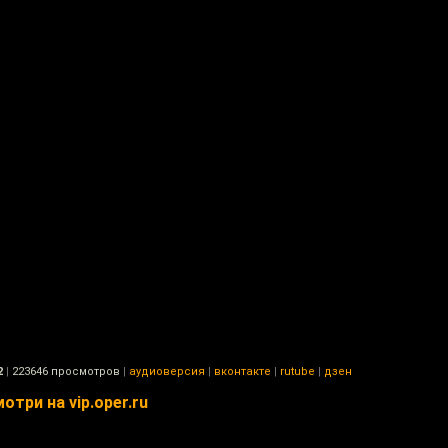
2
|
223646 просмотров
|
аудиоверсия
|
вконтакте
|
rutube
|
дзен
три на vip.oper.ru