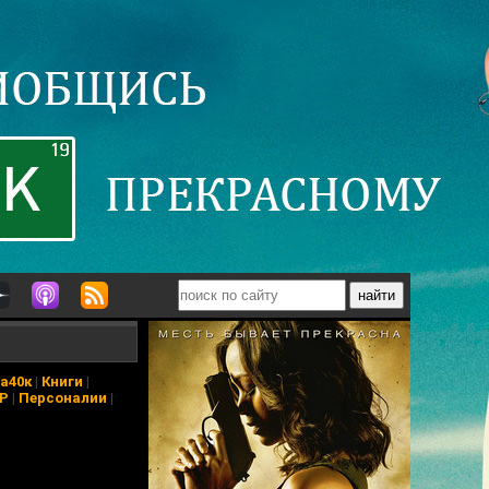
а40к
|
Книги
|
АР
|
Персоналии
|