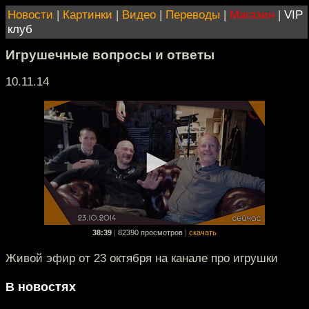
Новости
|
Картинки
|
Видео
|
Переводы
|
Магазин
|
VIP
клуб
Игрушечные вопросы и ответы
10.11.14
38:39
|
82390 просмотров
|
скачать
Живой эфир от 23 октября на канале про игрушки
В новостях