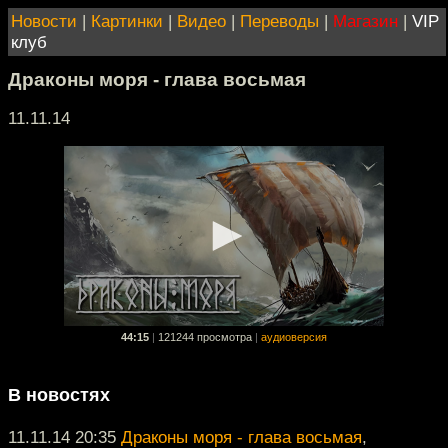
Новости
|
Картинки
|
Видео
|
Переводы
|
Магазин
|
VIP
клуб
Драконы моря - глава восьмая
11.11.14
44:15
|
121244 просмотра
|
аудиоверсия
В новостях
11.11.14 20:35
Драконы моря - глава восьмая
,