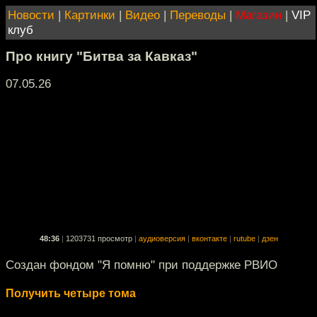
Новости
|
Картинки
|
Видео
|
Переводы
|
Магазин
|
VIP
клуб
Про книгу "Битва за Кавказ"
07.05.26
48:36
|
1203731 просмотр
|
аудиоверсия
|
вконтакте
|
rutube
|
дзен
Создан фондом "Я помню" при поддержке РВИО
Получить четыре тома