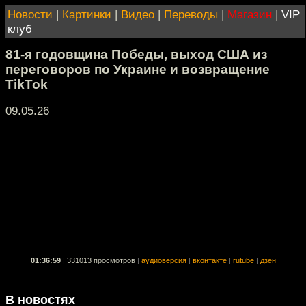
Новости
|
Картинки
|
Видео
|
Переводы
|
Магазин
|
VIP
клуб
81-я годовщина Победы, выход США из
переговоров по Украине и возвращение
TikTok
09.05.26
01:36:59
|
331013 просмотров
|
аудиоверсия
|
вконтакте
|
rutube
|
дзен
В новостях